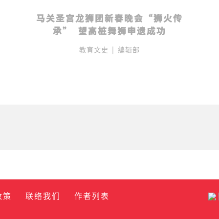
马关圣宫龙狮团新春晚会“狮火传
承”  望高桩舞狮申遗成功
教育文史
|
编辑部
政策
联络我们
作者列表