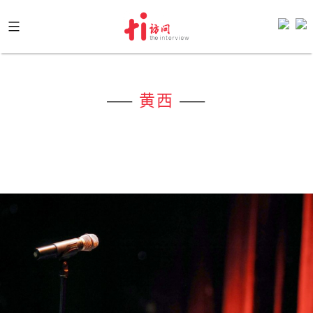
Skip
to
content
——
黄西
——