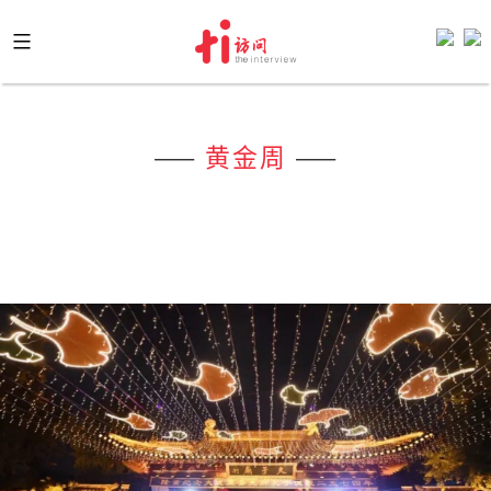
Skip
to
content
——
黄金周
——