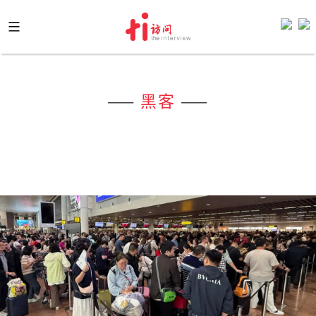
Skip
to
content
——
黑客
——