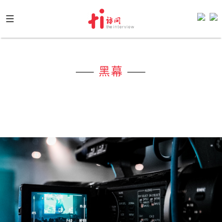
Skip
to
content
——
黑幕
——