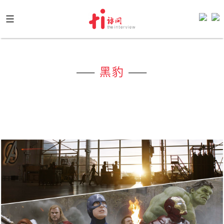
Skip
to
content
——
黑豹
——