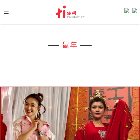
Skip
to
content
——
鼠年
——