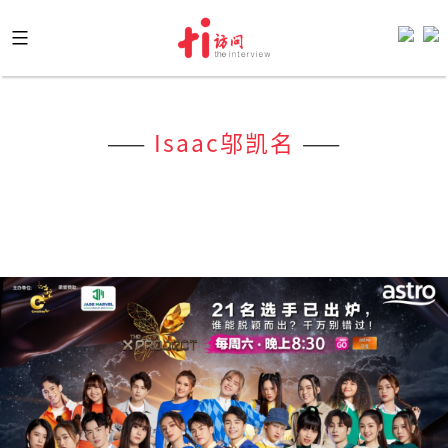
Skip
to
content
——
Isaac邬凯名
——