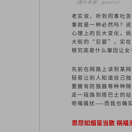
（图片来源：pexels）
老实说，听到同事吐苦
事就是一种必然吗？说
心理上的巨大变化。倘
大街的“巨婴”，实在
根究底是什么肇因让女
先前在网路上读到某网
轻易让别人知道自己独
要握有防狼器等种种随
走一段路到搭巴士的站
咂嘴骚扰——而我也确
恩怨如烟皆当散 祸福