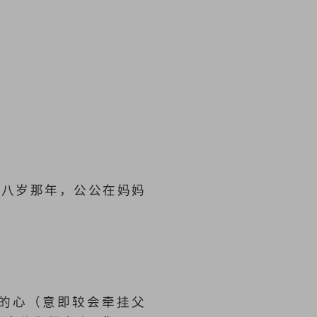
？
得八岁那年，公公在妈妈
的心（意即较会牵挂父