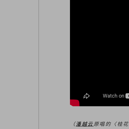
（
潘越云
原唱的〈桂花