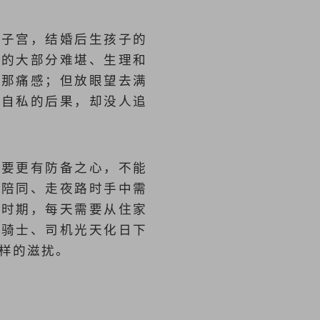
有子宫，结婚后生孩子的
子的大部分难堪、生理和
担那痛感；但放眼望去满
受自私的后果，却没人追
需要更有防备之心，不能
人陪同、走夜路时手中需
学时期，每天需要从住家
上骑士、司机光天化日下
样的滋扰。