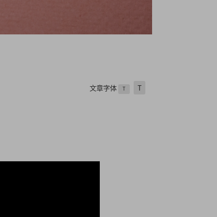
文章字体
T
T