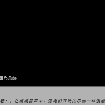
巷〉，在幽幽笛声中，像电影开场的序曲一样慢