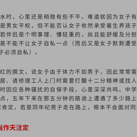
水时，心里还是稍微有些不平。难道就因为女子
是男女平权，但不能否认女子依然承受着生养孩
若伴侣是个明事理、懂轻重的，尚且能舒缓及分
是不能不让女子自私一点（而后又是女子默默遭
子必须自私）。
红的撰文，说女子由于体力不如男子，因此常常
居、请修理工人上门时需要打醒十二分精神或找
时因应各种骚扰的自保手段，心里深深共鸣。中
点，五年下来在那五分钟的路途上遭遇了多少路
实肯定，若是同年纪男子走在路上，根本不会面对同
当作天注定