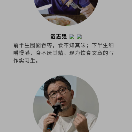
戴志强
前半生囫囵吞枣，食不知其味；下半生细
嚼慢嚥，食不厌其精。现为饮食文章的写
作实习生。