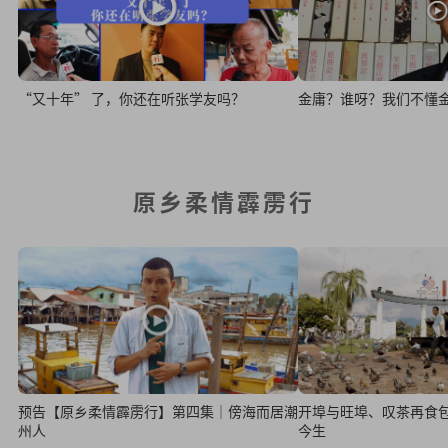
“又十年” 了，你还在听张学友吗？
金庸？谁呀？我们不懂
原乡柔情霹雳行
预告【原乡柔情霹雳行】第四集｜傍海而居潮
开埠与旺埠、叹茶再食
州人
今生