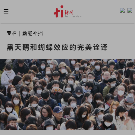
Skip
to
content
专栏
|
勤能补拙
黑天鹅和蝴蝶效应的完美诠译