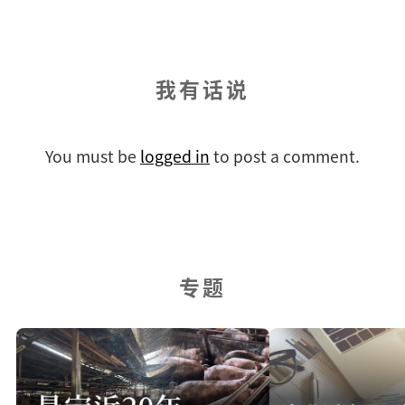
我有话说
You must be
logged in
to post a comment.
专题