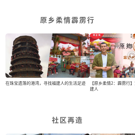
原乡柔情霹雳行
在珠宝遗落的港湾，寻找福建人的生活足迹
【原乡柔情2：霹雳行】
建人
社区再造