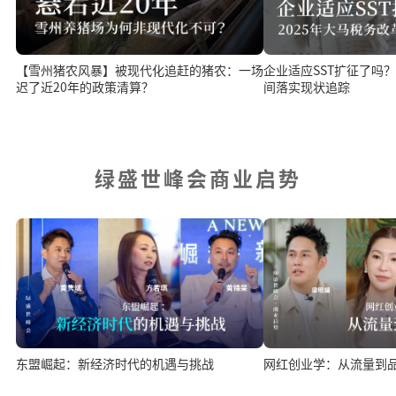
【雪州猪农风暴】被现代化追赶的猪农：一场
企业适应SST扩征了吗？ 2025年税务改革
迟了近20年的政策清算？
间落实现状追踪
绿盛世峰会商业启势
东盟崛起：新经济时代的机遇与挑战
网红创业学：从流量到