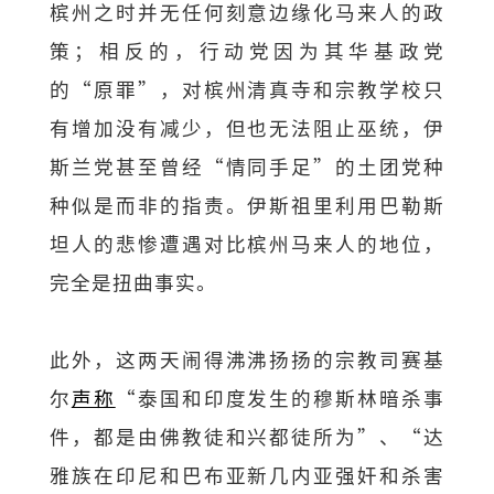
槟州之时并无任何刻意边缘化马来人的政
策；相反的，行动党因为其华基政党
的“原罪”，对槟州清真寺和宗教学校只
有增加没有减少，但也无法阻止巫统，伊
斯兰党甚至曾经“情同手足”的土团党种
种似是而非的指责。伊斯祖里利用巴勒斯
坦人的悲惨遭遇对比槟州马来人的地位，
完全是扭曲事实。
此外，这两天闹得沸沸扬扬的宗教司赛基
尔
声称
“泰国和印度发生的穆斯林暗杀事
件，都是由佛教徒和兴都徒所为”、“达
雅族在印尼和巴布亚新几内亚强奸和杀害