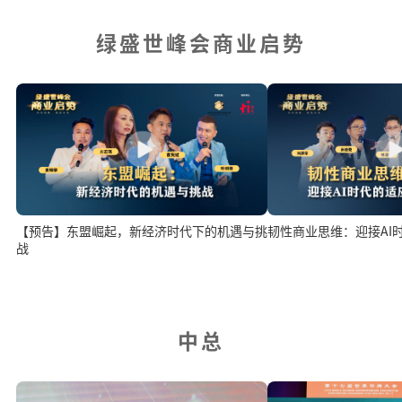
绿盛世峰会商业启势
韧性商业思维：迎接AI
【预告】东盟崛起，新经济时代下的机遇与挑
战
中总