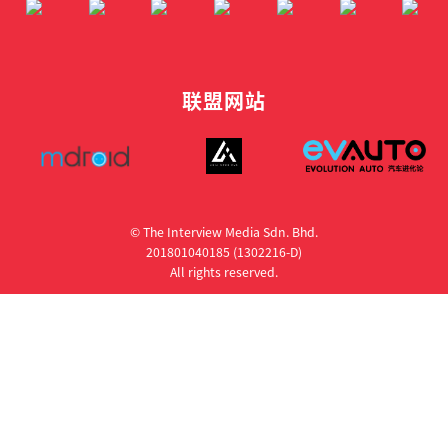
联盟网站
© The Interview Media Sdn. Bhd.
201801040185 (1302216­-D)
All rights reserved.