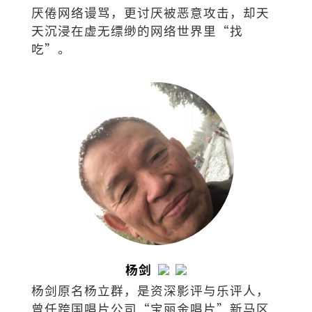
厌倦网络谩骂，更讨厌被恶意攻击，却天
天沉浸在虚无缥缈的网络世界里“找
吃”。
杨剑
杨剑原名杨立群，是资深影评与乐评人，
曾任跨国唱片公司“宝丽金唱片”新马区