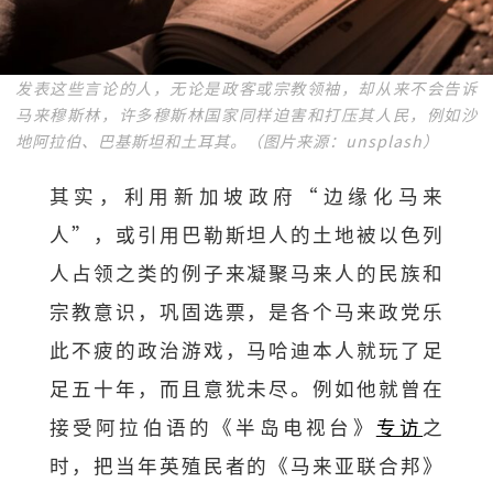
发表这些言论的人，无论是政客或宗教领袖，却从来不会告诉
马来穆斯林，许多穆斯林国家同样迫害和打压其人民，例如沙
地阿拉伯、巴基斯坦和土耳其。（图片来源：unsplash）
其实，利用新加坡政府“边缘化马来
人”，或引用巴勒斯坦人的土地被以色列
人占领之类的例子来凝聚马来人的民族和
宗教意识，巩固选票，是各个马来政党乐
此不疲的政治游戏，马哈迪本人就玩了足
足五十年，而且意犹未尽。例如他就曾在
接受阿拉伯语的《半岛电视台》
专访
之
时，把当年英殖民者的《马来亚联合邦》