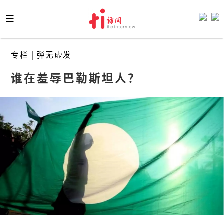
Skip
to
content
专栏
|
弹无虚发
谁在羞辱巴勒斯坦人？