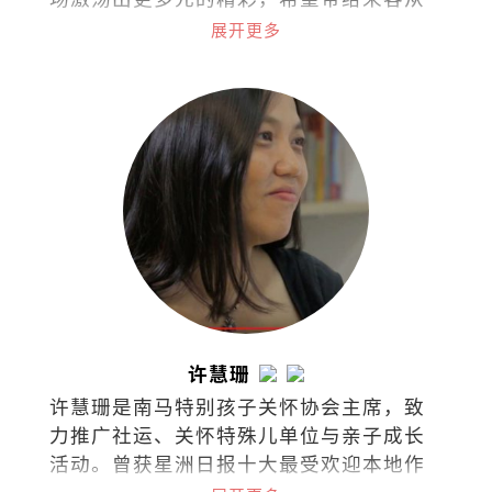
阅读里持续找到梦与想像的可能。在台
展开更多
湾、香港、苏州、东京、吉隆坡共有48家
据点的诚品，秉持着“不只是一家书
店”的概念，囊括了来自世界各地的书
籍、文具、文创设计、时尚潮流，还可沉
浸于艺文展演与世界级咖啡品牌中，打造
了一个复合式经营的文化场所。
许慧珊
许慧珊是南马特别孩子关怀协会主席，致
力推广社运、关怀特殊儿单位与亲子成长
活动。曾获星洲日报十大最受欢迎本地作
家，文章常见于各报与杂志。著有《单身