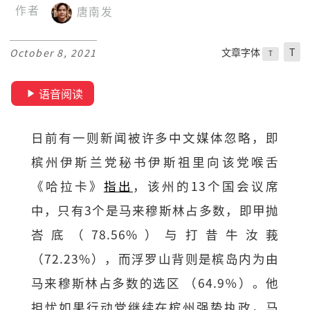
作者
唐南发
文章字体
T
October 8, 2021
T
语音阅读
日前有一则新闻被许多中文媒体忽略，即
槟州伊斯兰党秘书伊斯祖里向该党喉舌
《哈拉卡》
指出
，该州的13个国会议席
中，只有3个是马来穆斯林占多数，即甲抛
峇底（78.56%）与打昔牛汝莪
（72.23%），而浮罗山背则是槟岛内为由
马来穆斯林占多数的选区 （64.9％）。他
担忧如果行动党继续在槟州强势执政，马