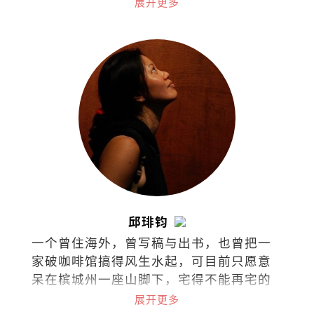
展开更多
俱乐部》、《无聊才结婚》、《快乐女
人》及《左雍右为》等。
邱琲钧
一个曾住海外，曾写稿与出书，也曾把一
家破咖啡馆搞得风生水起，可目前只愿意
呆在槟城州一座山脚下，宅得不能再宅的
码字工。
展开更多