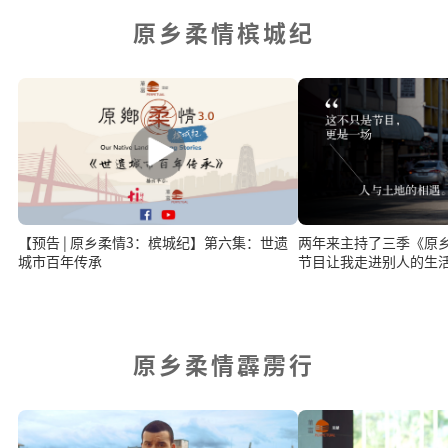
原乡柔情槟城纪
【预告 | 原乡柔情3：槟城纪】第六集：世遗
两年来主持了三季《原乡
城市百年传承
节目让我走进别人的生
原乡柔情霹雳行