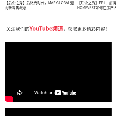
【后企之秀】后微商时代，MAE GLOBAL迎
【后企之秀】EP4：疫
向新零售概念
HOMEVEST如何在房
YouTube频道
关注我们的
，获取更多精彩内容！