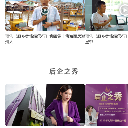
预告【原乡柔情霹雳行】第四集｜傍海而居潮
预告【原乡柔情霹雳行
州人
皇爷
后企之秀