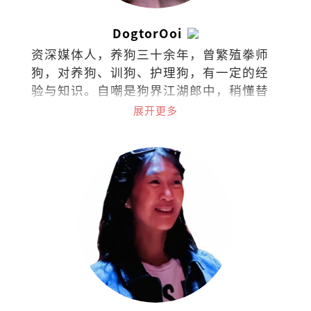
DogtorOoi
资深媒体人，养狗三十余年，曾繁殖拳师
狗，对养狗、训狗、护理狗，有一定的经
验与知识。自嘲是狗界江湖郎中，稍懂替
狗探脉与接生，小病可给参考意见，大病
展开更多
请贵客自理看兽医。