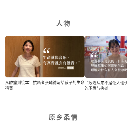
人物
从肿瘤到绘本：抗癌者张璐德写给孩子的生命
“政治从来不是让人愉
科普
的矛盾与执拗
原乡柔情