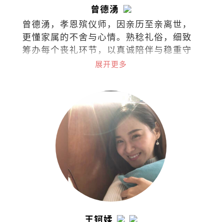
曾德湧
曾德湧，孝恩殡仪师，因亲历至亲离世，
更懂家属的不舍与心情。熟稔礼俗，细致
筹办每个丧礼环节，以真诚陪伴与稳重守
护，让每一份告别更贴近心意。
展开更多
王钶媃