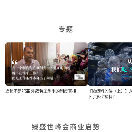
专题
迁移不是犯罪 外籍劳工剥削的制度真相
【微塑料入侵（上）】
下了多少塑料？
绿盛世峰会商业启势