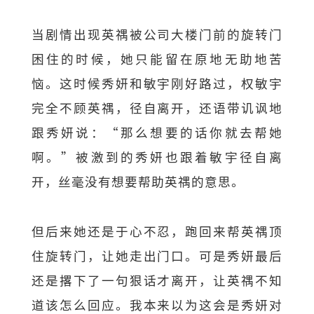
当剧情出现英禑被公司大楼门前的旋转门
困住的时候，她只能留在原地无助地苦
恼。这时候秀妍和敏宇刚好路过，权敏宇
完全不顾英禑，径自离开，还语带讥讽地
跟秀妍说：“那么想要的话你就去帮她
啊。”被激到的秀妍也跟着敏宇径自离
开，丝毫没有想要帮助英禑的意思。
但后来她还是于心不忍，跑回来帮英禑顶
住旋转门，让她走出门口。可是秀妍最后
还是撂下了一句狠话才离开，让英禑不知
道该怎么回应。我本来以为这会是秀妍对