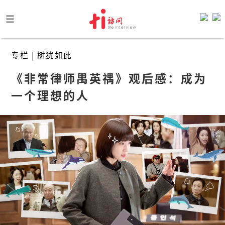
Skip
to
content
专栏
|
树犹如此
《非常律师禺英禑》观后感：成为
一个理想的人