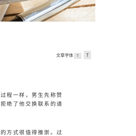
文章字体
T
T
讪过程一样，男生先称赞
地拒绝了他交换联系的请
讪的方式很值得推崇。过