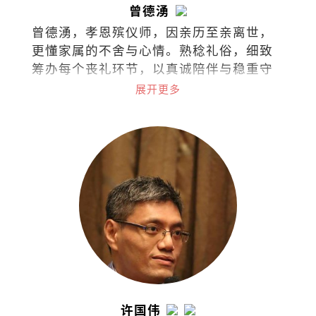
曾德湧
曾德湧，孝恩殡仪师，因亲历至亲离世，
更懂家属的不舍与心情。熟稔礼俗，细致
筹办每个丧礼环节，以真诚陪伴与稳重守
护，让每一份告别更贴近心意。
展开更多
许国伟