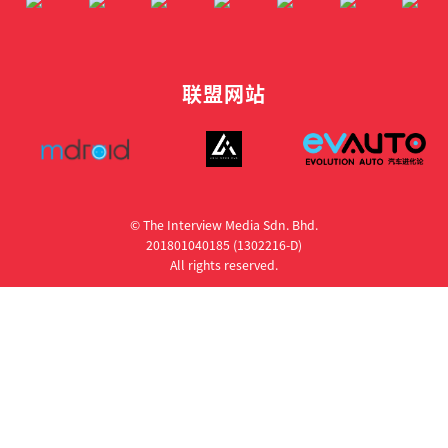
联盟网站
© The Interview Media Sdn. Bhd.
201801040185 (1302216­-D)
All rights reserved.