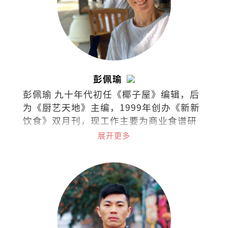
彭佩瑜
彭佩瑜 九十年代初任《椰子屋》编辑，后
为《厨艺天地》主编，1999年创办《新新
饮食》双月刊，现工作主要为商业食谱研
发、策划私房菜和烹饪课程。最喜欢的饮
展开更多
食作家是MFK Fisher和江献珠。