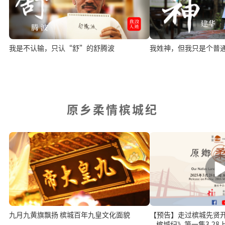
我是不认输，只认“舒”的舒腾波
我姓神，但我只是个普
原乡柔情槟城纪
九月九黄旗飘扬 槟城百年九皇文化面貌
【预告】走过槟城先贤开
—槟城纪》第一集3.28