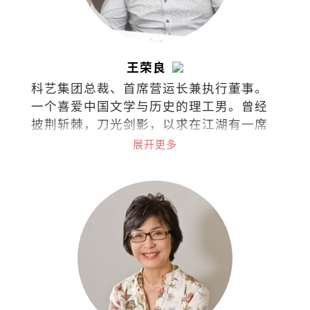
王荣良
科艺集团总裁、首席营运长兼执行董事。
一个喜爱中国文学与历史的理工男。曾经
披荆斩棘，刀光剑影，以求在江湖有一席
之地。现在只想铅华尽洗，退隐江湖，浪
展开更多
迹天涯，最后青灯古佛，伴我入梦。