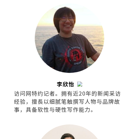
李欣怡
访问网特约记者。拥有近20年的新闻采访
经验，擅⻑以细腻笔触撰写⼈物与品牌故
事，具备软性与硬性写作能⼒。