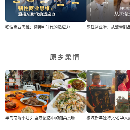
韧性商业思维：迎接AI时代的适应力
网红创业学：从流量到
原乡柔情
半岛南端小汕头 坚守记忆中的潮菜真味
槟城新年独