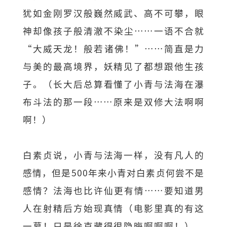
犹如金刚罗汉般巍然威武、高不可攀，眼
神却像孩子般清澈不染尘……一语不合就
“大威天龙！般若诸佛！”……简直是力
与美的最高境界，妖精见了都想跟他生孩
子。（长大后总算看懂了小青与法海在瀑
布斗法的那一段……原来是双修大法啊啊
啊！）
白素贞说，小青与法海一样，没有凡人的
感情，但是500年来小青对白素贞何尝不是
感情？法海也比许仙更有情……要知道男
人在射精后方始现真情（电影里真的有这
一幕！只是徐克藏得很隐晦啊啊啊！），