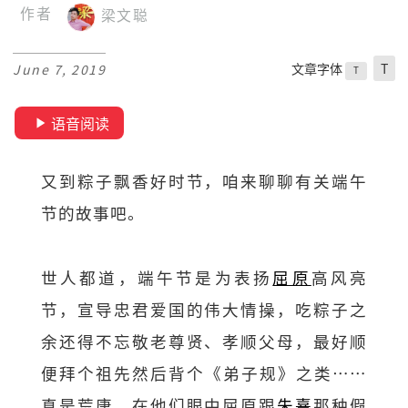
作者
梁文聪
文章字体
T
June 7, 2019
T
语音阅读
又到粽子飘香好时节，咱来聊聊有关端午
节的故事吧。
世人都道，端午节是为表扬
屈原
高风亮
节，宣导忠君爱国的伟大情操，吃粽子之
余还得不忘敬老尊贤、孝顺父母，最好顺
便拜个祖先然后背个《弟子规》之类……
真是荒唐，在他们眼中屈原跟
朱熹
那种假