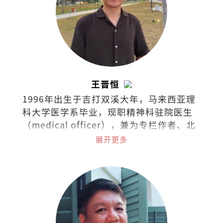
王晋恒
1996年出生于吉打双溪大年，马来西亚理
科大学医学系毕业，现职精神科驻院医生
（medical officer），兼为专栏作者、北
马作协副主席。曾任《马华文学》执行编
展开更多
辑。著有散文集《时光幽谷》。作品曾获
时报文学奖、花踪新秀文学奖、香港青年
文学奖等。长篇小说《弃医者》入选《亚
洲周刊》2025年度“全球华人十大小
说”。