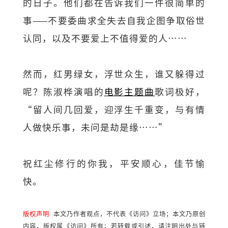
的日子。他们都在告诉我们一件很简单的
事——不要委曲求全失去自我企图争取俗世
认同，以及不要爱上不值得爱的人……
然而，红男绿女，浮世众生，谁又躲得过
呢？陈淑桦演唱的
电影主题曲
歌词极好，
“留人间几回爱，迎浮生千重变，与有情
人做快乐事，未问是劫是缘……”
祝红尘修行的你我，平安顺心，佳节愉
快。
版权声明
本文乃作者观点，不代表《访问》立场；本文乃原创
内容，版权属《访问》所有；若转载或引述，请注明出处与链