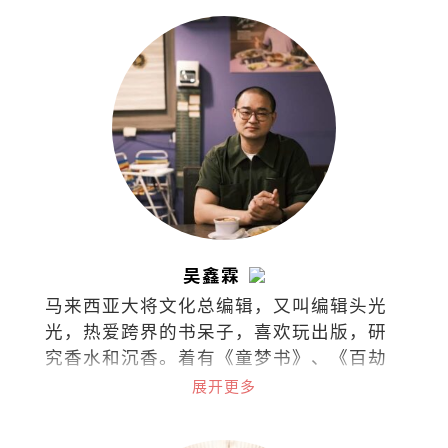
吴鑫霖
马来西亚大将文化总编辑，又叫编辑头光
光，热爱跨界的书呆子，喜欢玩出版，研
究香水和沉香。着有《童梦书》、《百劫
华光》和《不愁此时春光》，最近在不同
展开更多
的领域漫游。