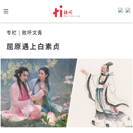
Skip
to
content
专栏
|
败坏文青
屈原遇上白素贞