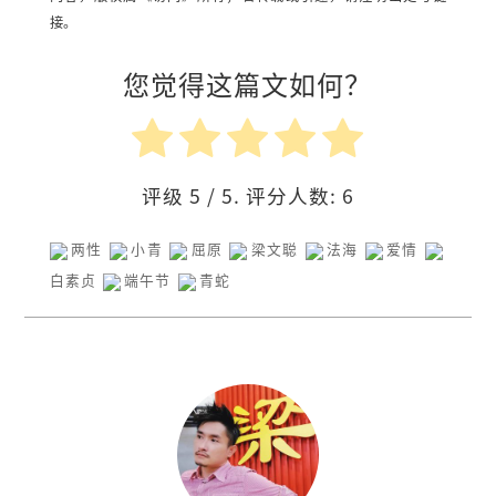
接。
您觉得这篇文如何？
评级
5
/ 5. 评分人数:
6
两性
小青
屈原
梁文聪
法海
爱情
白素贞
端午节
青蛇