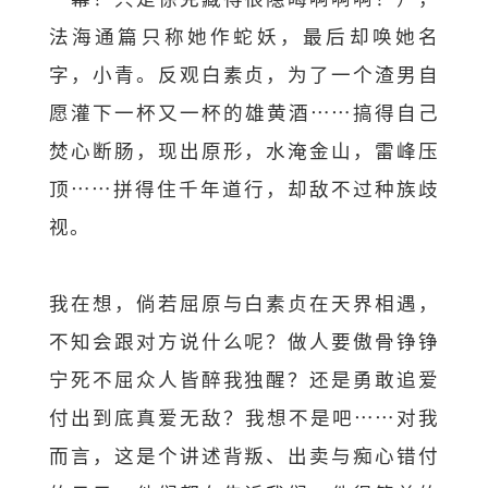
法海通篇只称她作蛇妖，最后却唤她名
字，小青。反观白素贞，为了一个渣男自
愿灌下一杯又一杯的雄黄酒……搞得自己
焚心断肠，现出原形，水淹金山，雷峰压
顶……拼得住千年道行，却敌不过种族歧
视。
我在想，倘若屈原与白素贞在天界相遇，
不知会跟对方说什么呢？做人要傲骨铮铮
宁死不屈众人皆醉我独醒？还是勇敢追爱
付出到底真爱无敌？我想不是吧……对我
而言，这是个讲述背叛、出卖与痴心错付