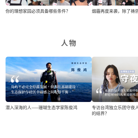
你的理想家园必须具备哪些条件？
烟霾再度来袭，除了祷
人物
潜入深海的人——珊瑚生态学家陈俊鸿
专访台湾独立乐团守夜
的结界？