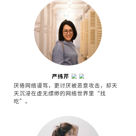
严纬芹
厌倦网络谩骂，更讨厌被恶意攻击，却天
天沉浸在虚无缥缈的网络世界里“找
吃”。