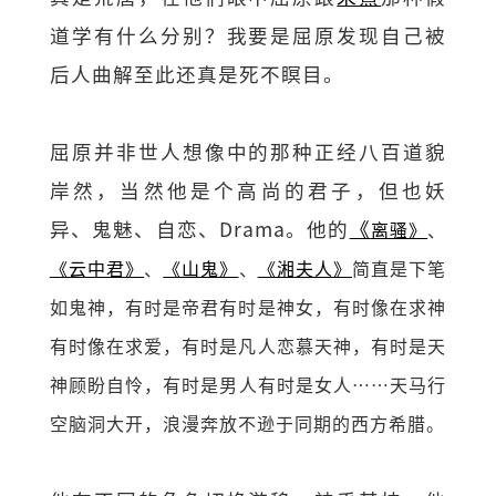
道学有什么分别？我要是屈原发现自己被
后人曲解至此还真是死不瞑目。
屈原并非世人想像中的那种正经八百道貌
岸然，当然他是个高尚的君子，但也妖
异、鬼魅、自恋、Drama。他的
《
离骚
》
、
《云中君》
、
《山鬼》
、
《湘夫人》
简直是下笔
如鬼神，有时是帝君有时是神女，有时像在求神
有时像在求爱，有时是凡人恋慕天神，有时是天
神顾盼自怜，有时是男人有时是女人……天马行
空脑洞大开，浪漫奔放不逊于同期的西方希腊。