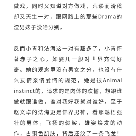
做戏，同时又知道对方做戏，荒谬而滑稽
却又天生一对，跟网路上的那些Drama的
渣男婊子没啥分别。
反而小青和法海这一对有趣多了，小青怀
著赤子之心，如婴儿一般对世界充满好
奇。她的观念里没有男女之分，也没有什
么友情亲情爱情的规范，她是很Animal
instinct的，追求的是肉体的欢愉，想跟谁
做就跟谁做，谁对我好我就对谁好。至于
赵文卓的法海更是佛界男神，看那魁梧强
壮的男体，飞扬的袈裟，雄姿焕发的动
作，古铜色肌肤，背后还纹了一条飞龙！