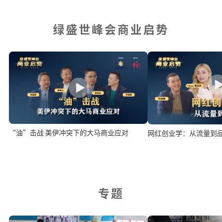
绿盛世峰会商业启势
“油”击战 美伊冲突下的大马商业应对
网红创业学：从流量到
专题