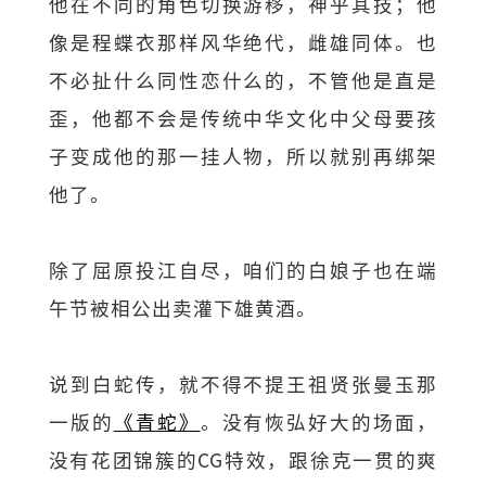
他在不同的角色切换游移，神乎其技；他
像是程蝶衣那样风华绝代，雌雄同体。也
不必扯什么同性恋什么的，不管他是直是
歪，他都不会是传统中华文化中父母要孩
子变成他的那一挂人物，所以就别再绑架
他了。
除了屈原投江自尽，咱们的白娘子也在端
午节被相公出卖灌下雄黄酒。
说到白蛇传，就不得不提王祖贤张曼玉那
一版的
《青蛇》
。没有恢弘好大的场面，
没有花团锦簇的CG特效，跟徐克一贯的爽