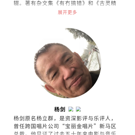
辍。著有杂文集《有冇搞错》和《古灵精
怪集》。
展开更多
杨剑
杨剑原名杨立群，是资深影评与乐评人，
曾任跨国唱片公司“宝丽金唱片”新马区
总裁。他见证了过去五十年来电影与音乐