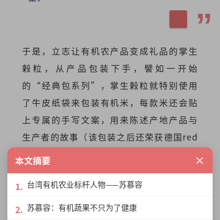
于是，立志让有机农产品变成礼品的掌生
榖粒，从产品包装下手，譬如一开始
的“经典包系列”，掌生榖粒就特别使用
了牛皮纸袋来包装有机米，每款米还会贴
上专属的手写文案，用来陈述产地产品与
生产者的故事（该包装之后还荣获德国red
dot红点设计奖与日本Good Design
×
本文摘要
Award设计奖等设计奖项）。如此一来，
台湾有机农业标杆人物——苏慕容
原本就比一般白米来得健康、安全的有机
米亦瞬间增值，从“农产品”变成了互相
苏慕容：有机蔬果不只为了健康