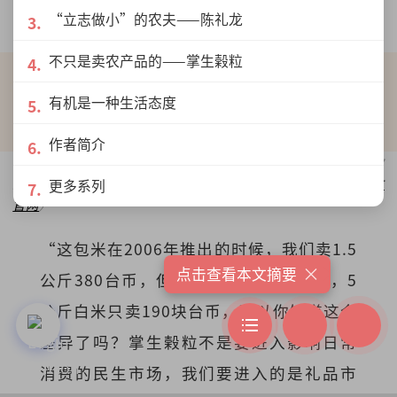
传达心意的“礼物”。
“立志做小”的农夫——陈礼龙
不只是卖农产品的——掌生榖粒
有机是一种生活态度
作者简介
程昀仪认为，自己买很舍不得，送给别人却是会送进别人心坎
里的，就是礼物。图为“经典包系列”（图片来源：
掌生榖粒
更多系列
官网
）
“这包米在2006年推出的时候，我们卖1.5
×
点击查看本文摘要
公斤380台币，但当年在台湾的大卖场，5
公斤白米只卖190块台币，所以你知道这个
差异了吗？掌生榖粒不是要进入影响日常
消费的民生市场，我们要进入的是礼品市