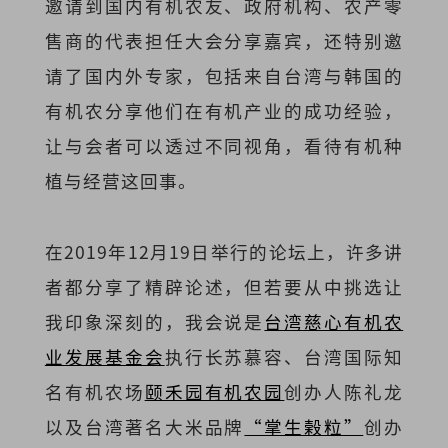
邀请到国内有机农友、政府机构、农产零
售商的代表担任大会分享嘉宾，还特别邀
请了国内外专家，包括来自台湾与韩国的
有机农分享他们在有机产业的成功经验，
让与会者可以透过不同视角，看待有机种
植与经营这回事。
在2019年12月19日举行的论坛上，许多讲
者都分享了精辟论述，但若要从中挑选让
我印象深刻的，我会说是
台湾慈心有机农
业发展基金会
执行长苏慕容、台湾国际知
名有机农场
颐禾园有机农园
创办人陈礼龙
以及台湾著名大米品牌
“掌生榖粒”
创办