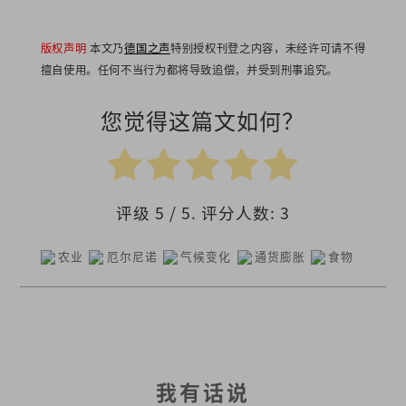
版权声明
本文乃
德国之声
特别授权刊登之内容，未经许可请不得
擅自使用。任何不当行为都将导致追偿，并受到刑事追究。
您觉得这篇文如何？
评级
5
/ 5. 评分人数:
3
农业
厄尔尼诺
气候变化
通货膨胀
食物
我有话说