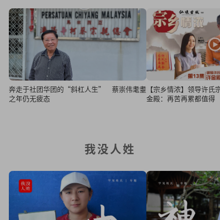
奔走于社团华团的“斜杠人生” 蔡崇伟耄耋
【宗乡情浓】领导许氏
之年仍无疲态
金殿：再苦再累都值得
我没人姓