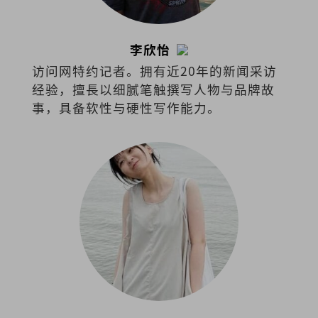
李欣怡
访问网特约记者。拥有近20年的新闻采访
经验，擅⻑以细腻笔触撰写⼈物与品牌故
事，具备软性与硬性写作能⼒。