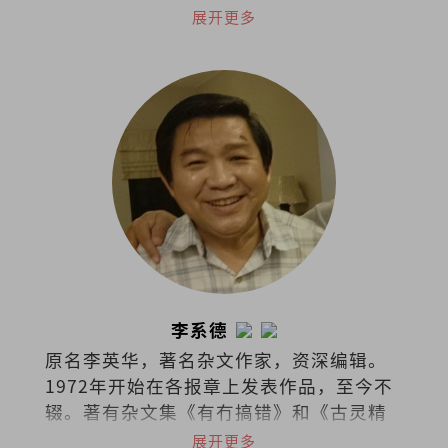
马作协副主席。曾任《马华文学》执行编
展开更多
辑。著有散文集《时光幽谷》。作品曾获
时报文学奖、花踪新秀文学奖、香港青年
文学奖等。长篇小说《弃医者》入选《亚
洲周刊》2025年度“全球华人十大小
说”。
李系德
原名李英华，著名杂文作家，资深编辑。
1972年开始在各报章上发表作品，至今不
辍。著有杂文集《有冇搞错》和《古灵精
怪集》。
展开更多