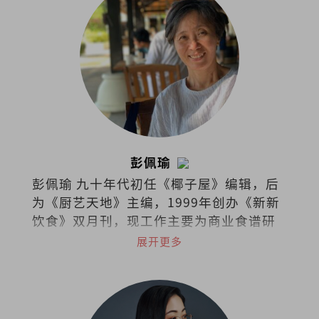
彭佩瑜
彭佩瑜 九十年代初任《椰子屋》编辑，后
为《厨艺天地》主编，1999年创办《新新
饮食》双月刊，现工作主要为商业食谱研
发、策划私房菜和烹饪课程。最喜欢的饮
展开更多
食作家是MFK Fisher和江献珠。