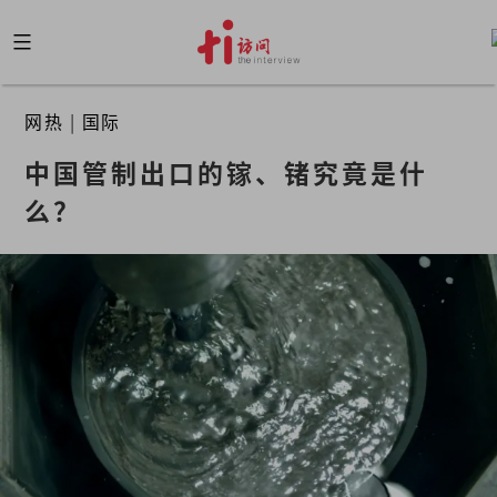
Skip
to
content
网热
|
国际
中国管制出口的镓、锗究竟是什
么？