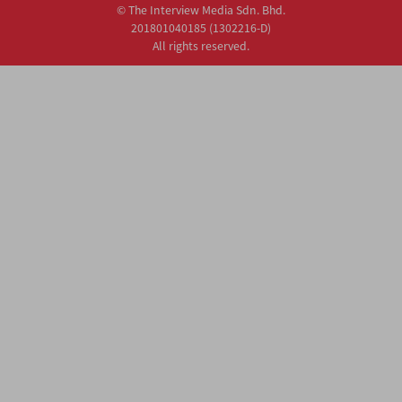
© The Interview Media Sdn. Bhd.
201801040185 (1302216­-D)
All rights reserved.