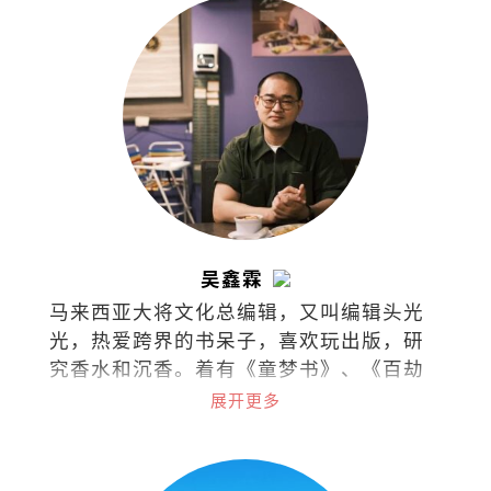
吴鑫霖
马来西亚大将文化总编辑，又叫编辑头光
光，热爱跨界的书呆子，喜欢玩出版，研
究香水和沉香。着有《童梦书》、《百劫
华光》和《不愁此时春光》，最近在不同
展开更多
的领域漫游。