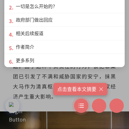
兽医服务局、大马检验与检疫局
一切是怎么开始的？
（MAQIS）和关税局联手调查此事。”
政府部门做出回应
相关后续报道
他解释，警方之所以对该犯罪集团展开相
关调查行动，是因为他们的行为已经引起
作者简介
大马人的担忧和涉及伊斯兰敏感宗教问
更多系列
题。由于这种不负责任的行为，该犯罪集
团已引发了不满和威胁国家的安宁，抹黑
大马作为清真枢纽的良好形象，对国家经
×
点击查看本文摘要
济产生重大影响。