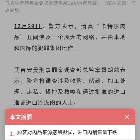
马来协商理事会要求全面重组Jakim管理层。（图片来源：马
来邮报）
12月29日
，警方表示，清真“卡特尔肉
品”丑闻涉及一个庞大的网络，并由本地
和国际的犯罪集团运作。
武吉安曼刑事罪案调查部总监拿督胡兹表
示，警方将调查涉及收购、储藏、加工处
理、走私、操控及教唆和通过批准的进口
准证进口冷冻肉的人士。
×
本文摘要
“大马皇家警察非常重视此事，并致力于
顾客对肉品来源感到担忧，进口肉销售量下跌
国内贸易及消费人事务部（KDPNHEP）、