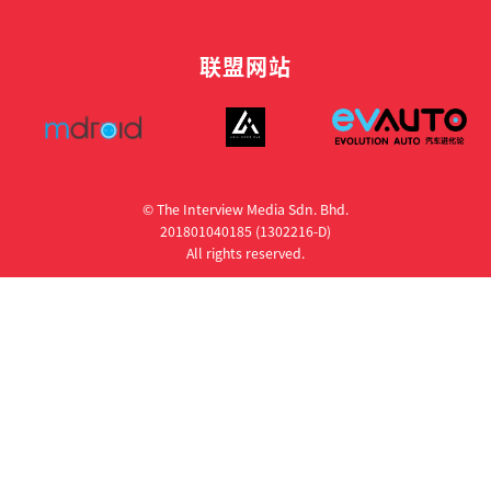
联盟网站
© The Interview Media Sdn. Bhd.
201801040185 (1302216­-D)
All rights reserved.