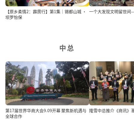
【原乡柔情2：霹雳行】第1集｜锡都山城 ·
一个大发现文明留世间
坝罗怡保
中总
第17届世界华商大会9.09开幕 聚焦新机遇与
隆雪中总推介《商讯》
全球合作