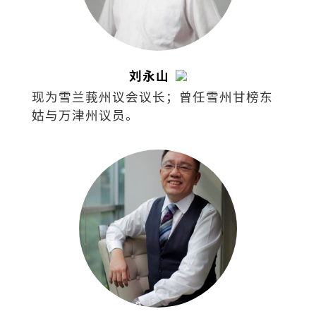
刘永山
现为雪兰莪州议会议长；曾任雪州甘榜东
姑与万津州议员。