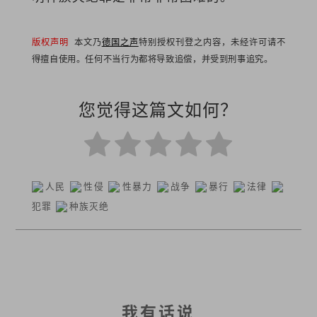
版权声明
本文乃
德国之声
特别授权刊登之内容，未经许可请不
得擅自使用。任何不当行为都将导致追偿，并受到刑事追究。
您觉得这篇文如何？
人民
性侵
性暴力
战争
暴行
法律
犯罪
种族灭绝
我有话说