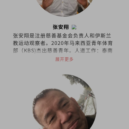
张安翔
张安翔是注册慈善基金会负责人和伊斯兰
教运动观察者。2020年马来西亚青年体育
部（KBS)杰出慈善青年。人道工作：泰南
边界（2016）、克斯巴扎-孟加拉
展开更多
（2018）、阿拉干-缅甸（2019）、土耳
其（2019）、台湾（2023）、尼泊尔
（2024）和约旦（2024）。