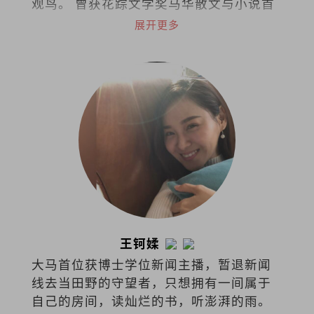
观鸟。 曾获花踪文学奖马华散文与小说首
奖，台湾梁实秋文学奖散文评审奖，着有
展开更多
散文集《类似过敏症的布尔乔亚之轻》
《列车男女》《阿卡贝拉》《写给未来情
人的足球指南》，小说集《南方少年与健
忘老头》《那些进化了的，以及⋯⋯》，
曾出版独立小志《SEAL》（共七期），并
为新加坡导演陈哲艺电影《热带雨》同名
主题曲填词。
王钶媃
大马首位获博士学位新闻主播，暂退新闻
线去当田野的守望者，只想拥有一间属于
自己的房间，读灿烂的书，听澎湃的雨。