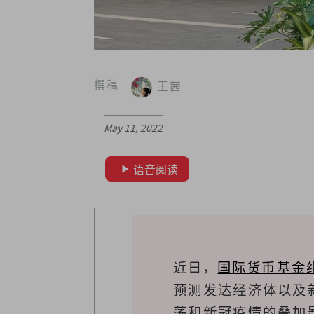
撰稿
王茜
May 11, 2022
语音阅读
近日，
国际货币基金组
预测发达经济体以及
荡和新冠疫情的叠加