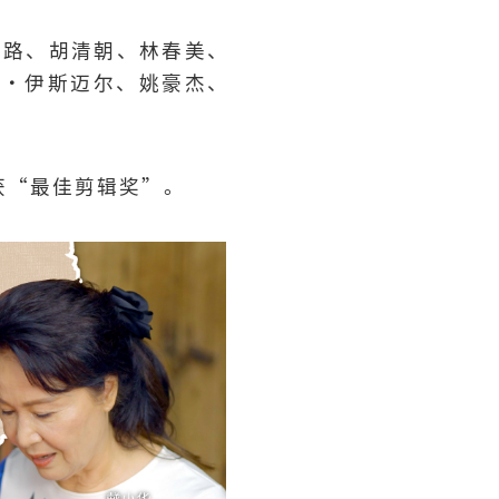
方路、胡清朝、林春美、
侬·伊斯迈尔、姚豪杰、
获“最佳剪辑奖”。