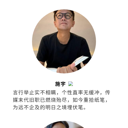
施宇
言行举止实不相瞒，个性直率无缓冲，传
媒末代旧职已燃烧殆尽，如今重拾纸笔，
为远不企及的明日之境埋伏笔。