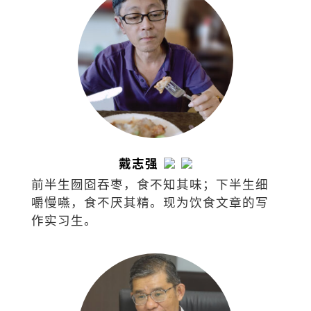
戴志强
前半生囫囵吞枣，食不知其味；下半生细
嚼慢嚥，食不厌其精。现为饮食文章的写
作实习生。