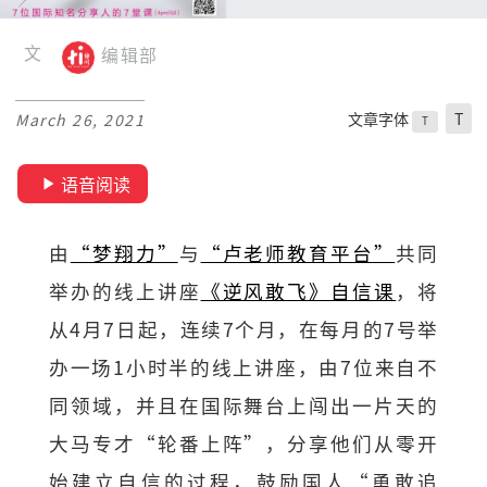
文
编辑部
文章字体
T
March 26, 2021
T
语音阅读
由
“梦翔力”
与
“卢老师教育平台”
共同
举办的线上讲座
《逆风敢飞》自信课
，将
从4月7日起，连续7个月，在每月的7号举
办一场1小时半的线上讲座，由7位来自不
同领域，并且在国际舞台上闯出一片天的
大马专才“轮番上阵”，分享他们从零开
始建立自信的过程，鼓励国人“勇敢追