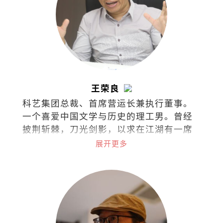
王荣良
科艺集团总裁、首席营运长兼执行董事。
一个喜爱中国文学与历史的理工男。曾经
披荆斩棘，刀光剑影，以求在江湖有一席
之地。现在只想铅华尽洗，退隐江湖，浪
展开更多
迹天涯，最后青灯古佛，伴我入梦。