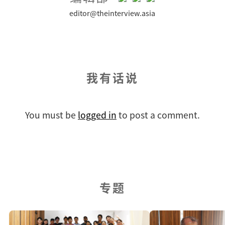
editor@theinterview.asia
我有话说
You must be
logged in
to post a comment.
专题