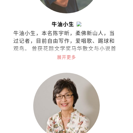
牛油小生
牛油小生，本名陈宇昕，柔佛新山人，当
过记者，目前自由写作，爱唱歌、踢球和
观鸟。 曾获花踪文学奖马华散文与小说首
奖，台湾梁实秋文学奖散文评审奖，着有
展开更多
散文集《类似过敏症的布尔乔亚之轻》
《列车男女》《阿卡贝拉》《写给未来情
人的足球指南》，小说集《南方少年与健
忘老头》《那些进化了的，以及⋯⋯》，
曾出版独立小志《SEAL》（共七期），并
为新加坡导演陈哲艺电影《热带雨》同名
主题曲填词。