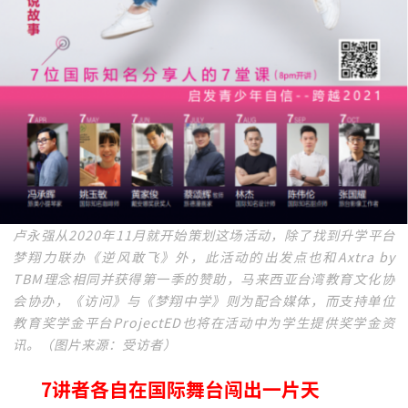
卢永强从2020年11月就开始策划这场活动，除了找到升学平台
梦翔力联办《逆风敢飞》外，此活动的出发点也和Axtra by
TBM理念相同并获得第一季的赞助，马来西亚台湾教育文化协
会协办，《访问》与《梦翔中学》则为配合媒体，而支持单位
教育奖学金平台ProjectED也将在活动中为学生提供奖学金资
讯。（图片来源：受访者）
7讲者各自在国际舞台闯出一片天