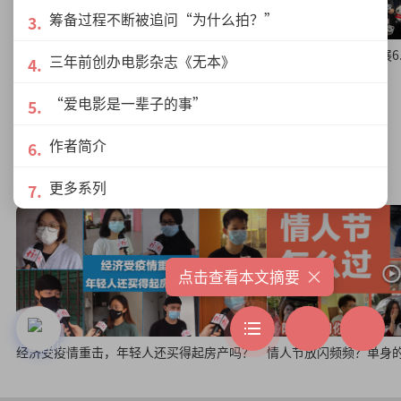
筹备过程不断被追问“为什么拍？”
“你好！中国”旅游展6.13-14日盛大举行 数
“你好！中国”旅游展6.1
三年前创办电影杂志《无本》
不清的好康等着你！
中国文旅魅力
“爱电影是一辈子的事”
作者简介
随便问问你
更多系列
×
点击查看本文摘要
经济受疫情重击，年轻人还买得起房产吗？
情人节放闪频频？单身