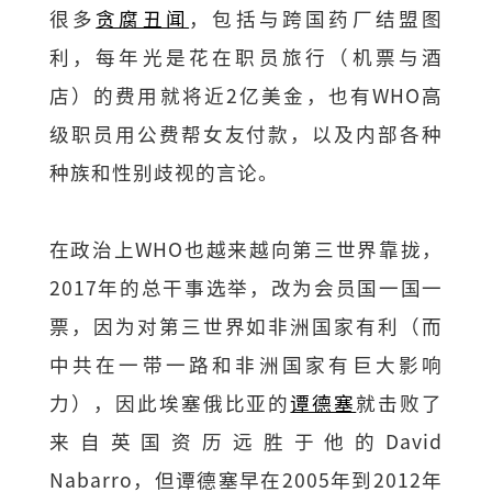
很多
贪腐丑闻
，包括与跨国药厂结盟图
利，每年光是花在职员旅行（机票与酒
店）的费用就将近2亿美金，也有WHO高
级职员用公费帮女友付款，以及内部各种
种族和性别歧视的言论。
在政治上WHO​也越来越向第三世界靠拢，
2017年的总干事选举，改为会员国一国一
票，因为对第三世界如非洲国家有利（而
中共在一带一路和非洲国家有巨大影响
力），因此埃塞俄比亚的
谭德塞
就击败了
来自英国资历远胜于他的David
Nabarro，但谭德塞早在2005年到2012年