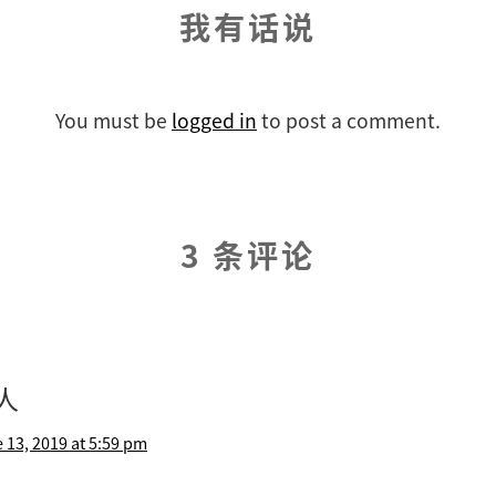
我有话说
You must be
logged in
to post a comment.
3 条评论
人
 13, 2019 at 5:59 pm