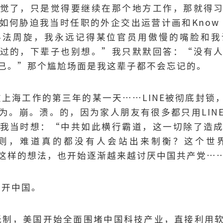
觉了，只是觉得要继续在那个地方工作，那就得
如何胁迫我当时任职的外企交出运营计画和Know 
办法周旋，我永远记得某位官员用傲慢的嘴脸和我
过的，下辈子也别想。”我只默默回答：“没有
已。”那个尴尬场面是我这辈子都不会忘记的。
在上海工作的第三年的某一天⋯⋯LINE被彻底封锁
为。崩。溃。的，因为家人朋友有很多都只用LIN
我当时想：“中共如此横行霸道，这一切除了造
原则，难道真的都没有人会站出来制衡？这个世
这样的想法，也开始逐渐越来越讨厌中国共产党⋯
离开中国。
歌抵制，美国开始全面围堵中国科技产业，直接利用