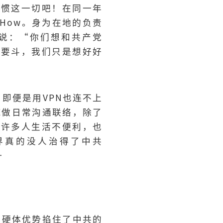
习惯这一切吧！在同一年
How。身为在地的负责
说：“你们想和共产党
人要斗，我们只是想好好
，即便是用VPN也连不上
E做日常沟通联络，除了
成许多人生活不便利，也
界真的没人治得了中共
⋯
软硬体优势掐住了中共的