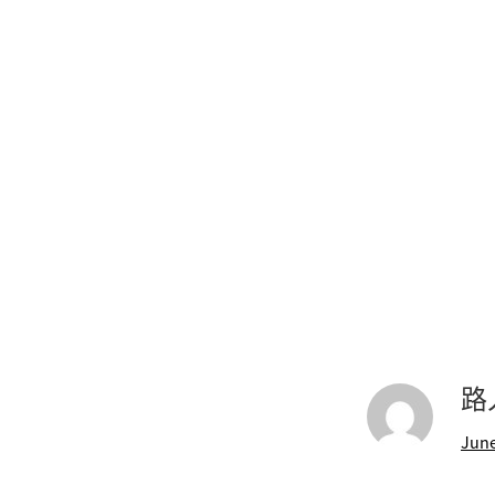
路
June