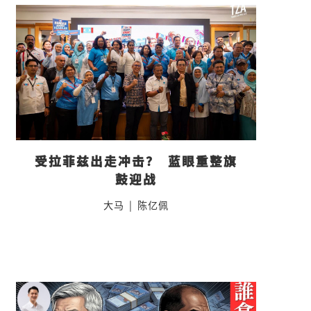
受拉菲兹出走冲击？  蓝眼重整旗
鼓迎战
大马
|
陈亿佩