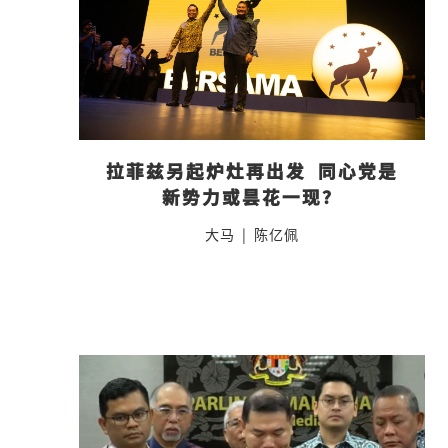
拉菲兹另起炉灶再出发  同心党是
新势力或昙花一现？
大马
|
陈亿佩