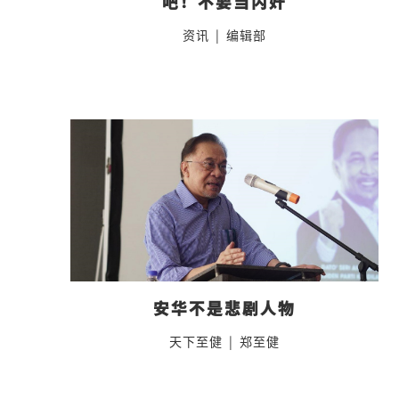
吧！不要当内奸
资讯
|
编辑部
安华不是悲剧人物
天下至健
|
郑至健