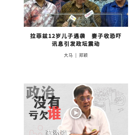
拉菲兹12岁儿子遇袭　妻子收恐吓
讯息引发政坛震动
大马
|
郑颖