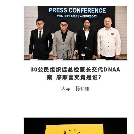
30公民组织促总检察长交代DNAA
案  廖顺喜究竟是谁？
大马
|
陈亿佩