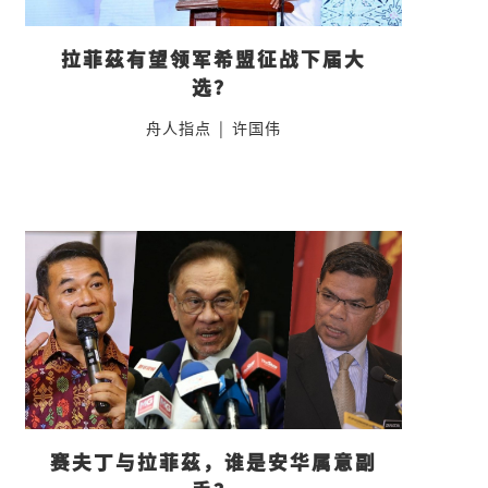
拉菲茲有望领军希盟征战下届大
选？
舟人指点
|
许国伟
赛夫丁与拉菲茲，谁是安华属意副