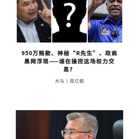
950万贿款、神秘“R先生”、政商
黑网浮现——谁在操控这场权力交
易？
大马
|
陈亿佩