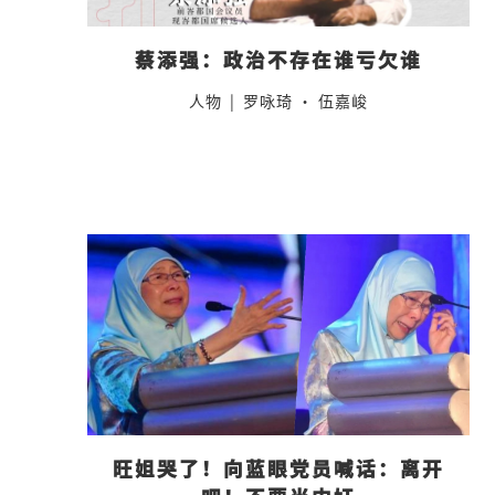
蔡添强：政治不存在谁亏欠谁
人物
|
罗咏琦 · 伍嘉峻
旺姐哭了！向蓝眼党员喊话：离开