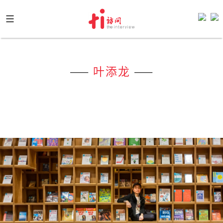
Skip
to
content
——
叶添龙
——