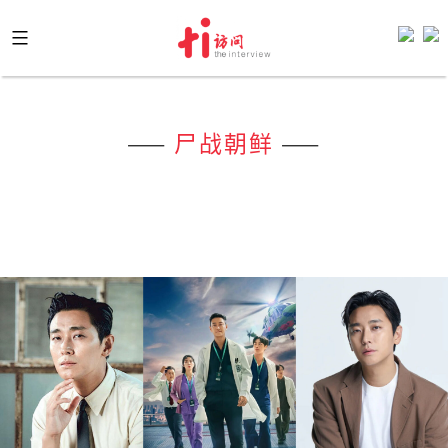
Skip
to
content
——
尸战朝鲜
——