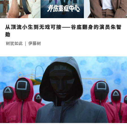
从顶流小生到无戏可接——谷底翻身的演员朱智
勋
树犹如此
|
伊藤树