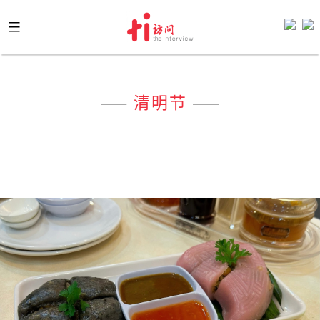
Skip
to
content
——
清明节
——