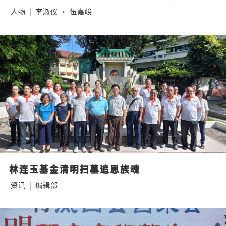
人物
|
李淑仪 · 伍嘉峻
林连玉基金清明扫墓追思族魂
资讯
|
编辑部