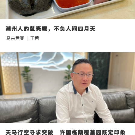
潮州人的鼠壳粿，不负人间四月天
马来茜亚
|
王茜
天马行空寻求突破　许国栋颠覆墓园既定印象