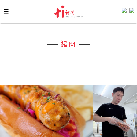
Skip
to
content
——
猪肉
——