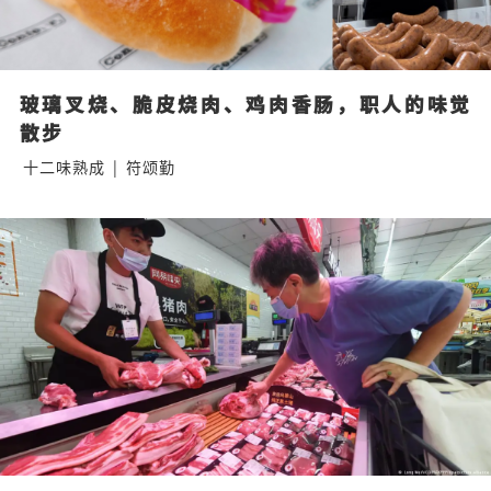
玻璃叉烧、脆皮烧肉、鸡肉香肠，职人的味觉
散步
十二味熟成
|
符颂勤