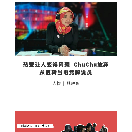
热爱让人变得闪耀  ChuChu放弃
从医转当电竞解说员
人物
|
魏雁颖