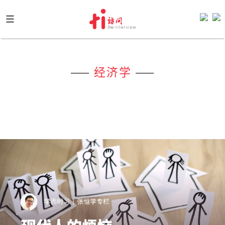
Skip
to
content
——
经济学
——