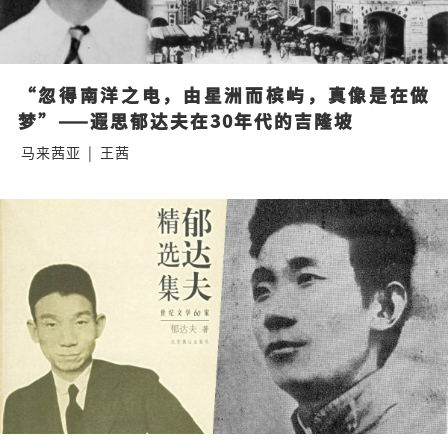
“忽得南洋之电，由星洲而槟屿，真像是在做
梦”——遐思郁达夫在30年代的吉隆坡
马来茜亚
|
王茜