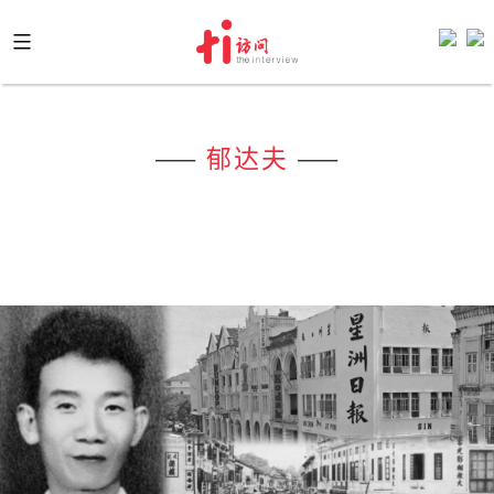
Skip
to
content
——
郁达夫
——