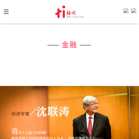
Skip
to
content
——
金融
——