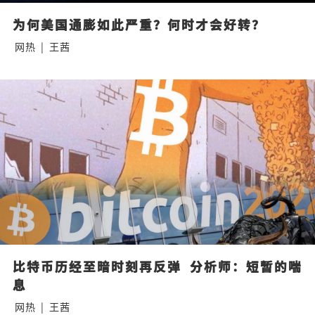
为何美国通膨如此严重？何时才会好转？
网热
|
王茜
比特币历经至暗时刻再反弹  分析师：短暂的喘
息
网热
|
王茜