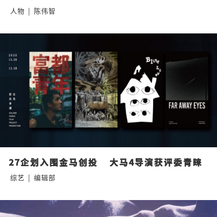
人物
|
陈伟智
27企划入围金马创投    大马4导演获评委青睐
综艺
|
编辑部