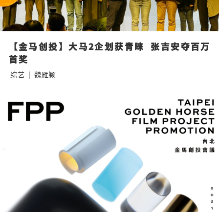
【金马创投】大马2企划获青睐  张吉安夺百万
首奖
综艺
|
魏雁颖