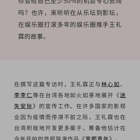
你会给自己至少50%的机会专心去闯
吗？也许，来听听在从乐坛到影坛，
在娱乐圈打滚多年的娱乐圈推手王礼
霖的故事。
在撰写这篇专访时，王礼霖正与
林心如
、
李李仁
等在台湾各地如火如荼地展开《
迷
失安狄
》的宣传工作。在许多国家的影视
业因为疫情而停滞不前之际，王礼霖也在
台湾积极地开发更多案子，筹备他估计在
今年开拍的首部导演作品《
富都青年
》。