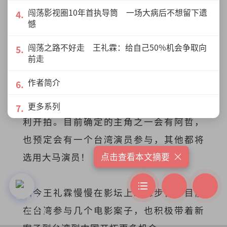
闯荡影视圈10年首执导筒 一场大病后不想留下遗
憾
“加上心洁进来后，更成为一个我不能随
闯荡之路不好走 王礼霖：给自己50%机会争取向
意放弃的理由。我只能越来越期待它到
前走
来，不惧面对挑战。”
作者简介
王礼霖希望今年下半年可以在马来西亚顺
更多系列
利开拍。目前确定的主角之一会有阿哲，
也预定会有一个台湾演员参与，其他都将
×
选用大马演员！
点击查看本文摘要
如今王礼霖慢慢在影坛上站稳步伐，目前
在台湾参与几个电影案子，也积极带着新