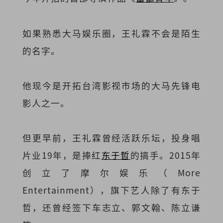
如果熟悉大马娱乐圈，王礼霖不会是陌生
的名字。
他现今是开拓台湾影视市场的大马先锋电
影人之一。
但更早前，王礼霖曾经活跃乐坛，投身唱
片业19年，是捧红
东于哲
的搞手。2015年
创立了摩尔娱乐（More
Entertainment），旗下艺人除了有东于
哲，还曾经签下车志立、郭文翰、陈立谦