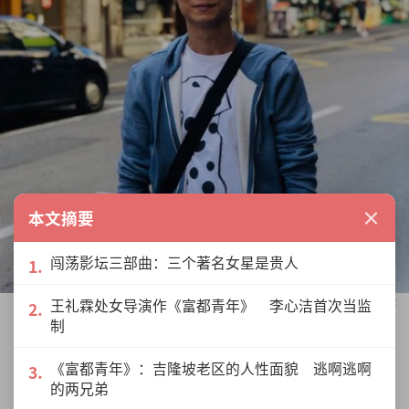
×
本文摘要
闯荡影坛三部曲：三个著名女星是贵人
王礼霖大病一场后，决定执导筒当导演，不留遗憾。（图片来
王礼霖处女导演作《富都青年》 李心洁首次当监
制
源：受访者提供）
《富都青年》：吉隆坡老区的人性面貌 逃啊逃啊
王礼霖强调，当决定要做后，不能后悔，
的两兄弟
也不能有挫败而退缩。