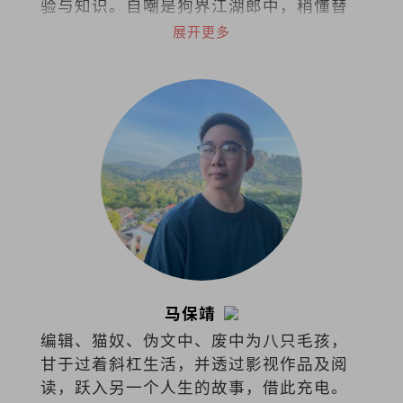
验与知识。自嘲是狗界江湖郎中，稍懂替
狗探脉与接生，小病可给参考意见，大病
展开更多
请贵客自理看兽医。
马保靖
编辑、猫奴、伪文中、废中为八只毛孩，
甘于过着斜杠生活，并透过影视作品及阅
读，跃入另一个人生的故事，借此充电。