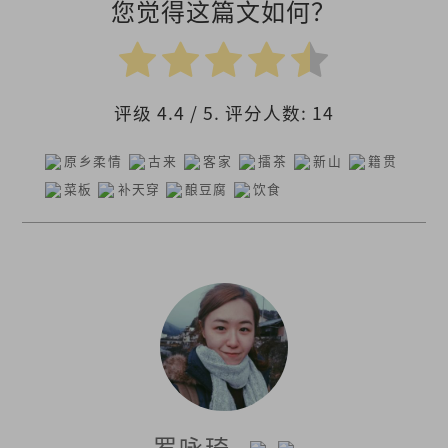
您觉得这篇文如何？
评级
4.4
/ 5. 评分人数:
14
原乡柔情
古来
客家
擂茶
新山
籍贯
菜板
补天穿
酿豆腐
饮食
罗咏琦