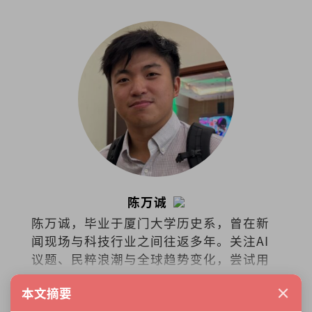
陈万诚
陈万诚，毕业于厦门大学历史系，曾在新
闻现场与科技行业之间往返多年。关注AI
议题、民粹浪潮与全球趋势变化，尝试用
历史的眼睛理解科技时代的人。著有
展开更多
×
本文摘要
《AI，不再犹豫！》。