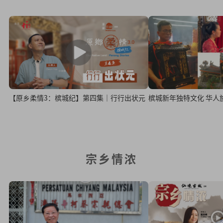
【原乡柔情3：槟城纪】第四集｜行行出状元
槟城新年独
宗乡情浓