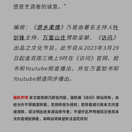
感受烹调者的诚意。”
编按：《
原乡柔情
》乃是由著名主持人
叶
剑锋
主持、
万富山庄
赞助呈献、《
访问
》
出品之文化节目，此节目从
2023年3月29
日起逢双周三晚上9时在《访问》官网、脸
书和Youtube频道播出，并在万富脸书和
Youtube频道同步播出。
版权声明
本文或视频乃原创内容，版权属《访问》网站所有，未
经允许不得随意转载，否则将视为侵权；若转载或引用本文内容
或视频，请注明出处来源及原作者；不遵守此声明或违法使用本
文内容或视频者，本网站将保留依法追究权利