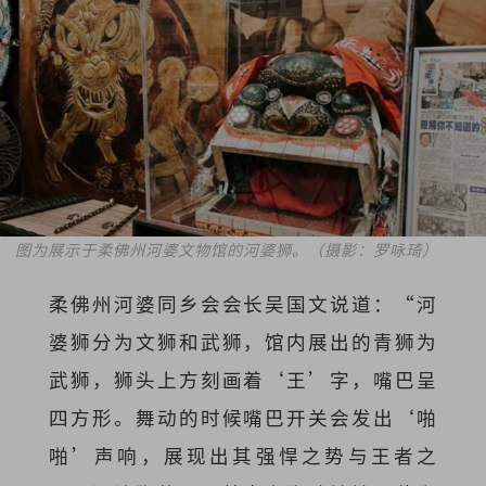
图为展示于柔佛州河婆文物馆的河婆狮。（摄影：罗咏琦）
柔佛州河婆同乡会会长吴国文说道：“河
婆狮分为文狮和武狮，馆内展出的青狮为
武狮，狮头上方刻画着‘王’字，嘴巴呈
四方形。舞动的时候嘴巴开关会发出‘啪
啪’声响，展现出其强悍之势与王者之