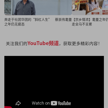
奔走于社团华团的“斜杠人生” 蔡崇伟耄耋
【宗乡情浓】耄耋之年
之年仍无疲态
走全马不言累
YouTube频道
关注我们的
，获取更多精彩内容！