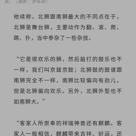
技。（摄影：罗咏琦）
他续称，北狮跟南狮最大的不同点在于，
北狮是舞台狮，主要动作为翻、滚、爬、
跳、扑，当中参杂了一些杂技。
“它是很欢乐的狮，然后敲打的鼓乐也不
一样，我们叫京鈸京鼓；北狮鼓的鼓谱跟
南狮完全不一样，南狮比较偏向有劲儿，
但是北狮偏向欢乐。另外，北狮外型也不
如南狮大。”
“客家人所崇奉的祥瑞神兽还有麒麟。客
家人一般相信，麒麟带来吉祥、好运，还