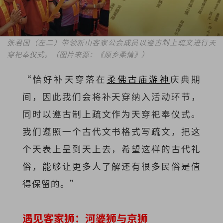
张君国（左二）带领新山客家公会成员以遵古制上疏文进行天
穿祀奉仪式。（图片来源：《原乡柔情》）
“恰好补天穿落在
柔佛古庙游神
庆典期
间，因此我们会将补天穿纳入活动环节，
同时以遵古制上疏文作为天穿祀奉仪式。
我们遵照一个古代文书格式写疏文，把这
个天表上呈到天上去，希望这样的古代礼
俗，能够让更多人了解还有很多民俗是值
得保留的。”
遇见客家狮：河婆狮与京狮