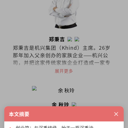
郑秉吉
郑秉吉是机兴集团（Khind）主席。26岁
那年加入父亲创办的家族企业——机兴公
司，并把这家传统家族企业打造成一家专
业经营的跨国集团，业务范围横跨全球60
展开更多
个国家。2014年协助成立马来西亚伟事达
中文组，目前是马来西亚伟事达总裁导
师。
余 秋玲
注册与执照心理谘商师、柔佛家庭发展基
×
本文摘要
金会(YPKDT) MKSNJ课程圆桌评估成员、
马来西亚博爱辅导中心夜间部负责人。
创业篇：与沉香结缘，始于一瓶沉香油