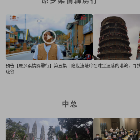
预告【原乡柔情霹雳行】第五集｜隐世遗址玲
在珠宝遗落的港湾，寻
珑谷
中总