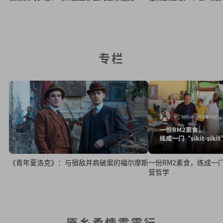
专栏
《青年夏洛克》：与宿敌并肩破案的福尔摩斯
一份RM2素食，练成一门“s
营哲学
原乡柔情霹雳行