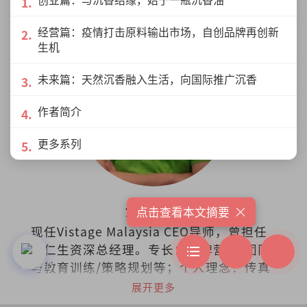
经营篇：疫情打击原料输出市场，自创品牌再创新
生机
未来篇：天然沉香融入生活，向国际推广沉香
作者简介
更多系列
×
黄家建
点击查看本文摘要
现任Vistage Malaysia CEO导师，曾担任
余仁生资深总经理。专长：品牌营销/团队
与教育训练/策略规划等；个人理念：传真
情、创智慧、成就人。
展开更多