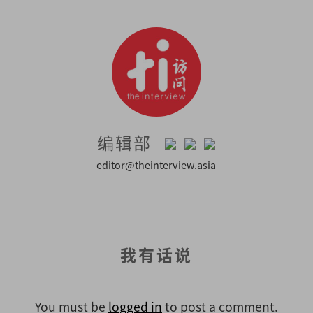
编辑部
editor@theinterview.asia
我有话说
You must be
logged in
to post a comment.