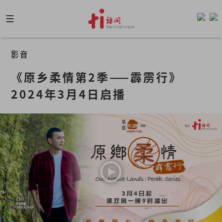
Skip
to
content
影音
《原乡柔情第2季——霹雳行》
2024年3月4日启播