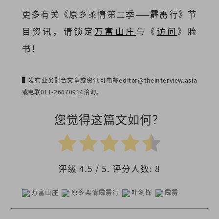
更多有关《原乡柔情第二季——霹雳行》节
目资讯，请锁定
万富山庄
与《
访问
》脸
书！
▌发布业务配合文章或资讯可电邮
editor@theinterview.asia
或电联011-26670914洽询。
您觉得这篇文如何？
评级
4.5
/ 5. 评分人数:
8
万富山庄
原乡柔情霹雳行
叶剑锋
霹雳