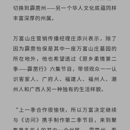
切换到霹雳州——另一个华人文化底蕴同样
丰富深厚的州属。
万富山庄营销传播经理庄添兴表示，除了
因为霹雳怡保是其中一座万富山庄墓园的
所在地外，他也希望透过《原乡柔情第二
季——霹雳行》六集节目，带领观众一一认
识客家人、广府人、福建人、福州人、潮
州人和广西人另一种独有的生活样貌。
“上一季合作很愉快，所以万富决定继续
与《访问》携手制作第二季节目，来到聚
集最多华人的其中一个州属——霹雳州，看