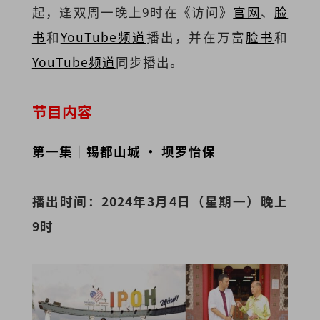
起，逢双周一晚上9时在《访问》
官网
、
脸
书
和
YouTube频道
播出，并在万富
脸书
和
YouTube频道
同步播出。
节目内容
第一集｜锡都山城 · 坝罗怡保
播出时间：2024年3月4日（星期一）晚上
9时