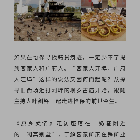
如果在怡保寻找籍贯痕迹，一定少不了提
到客家人和广府人。“客家人开埠、广府
人旺埠”这样的说法又因何而起呢？从探
寻旧街场近打河畔的坝罗古庙开始，跟随
主持人叶剑锋一起走进怡保的前世今生。
《原乡柔情》走访座落在二奶巷附近
的“闲真别墅”，了解客家矿家在锡矿业