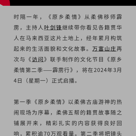
时隔一年，《原乡柔情》从柔佛移师霹
雳，主持人
叶剑锋
继续带你看见各籍贯华
人在马来西亚这片土地上，经年累月构筑
起来的生活面貌和文化故事。
万富山庄
再
次与《
访问
》联手制作的文化节目《原乡
柔情第二季——霹雳行》，将在2024年3月
4日（星期一）正式启播。
第一季《原乡柔情》以柔佛古庙游神的热
闹现场为序幕，柔佛五帮的籍贯故事随之
铺展开来，精彩扎实的内容获得良好回
响，累积逾70万观看量。第二季将把镜头