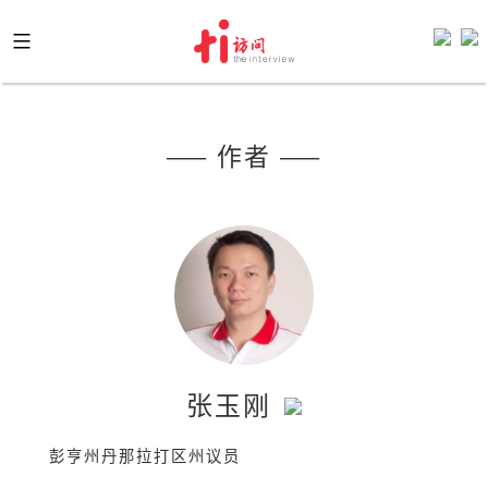
Skip
to
content
—— 作者 ——
张玉刚
彭亨州丹那拉打区州议员