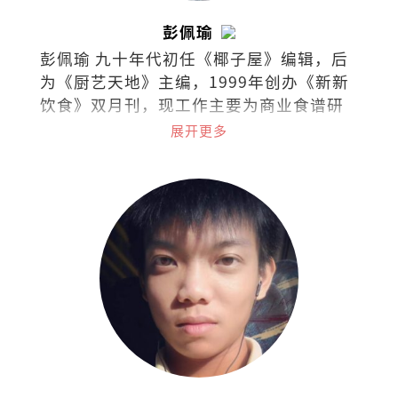
彭佩瑜
彭佩瑜 九十年代初任《椰子屋》编辑，后
为《厨艺天地》主编，1999年创办《新新
饮食》双月刊，现工作主要为商业食谱研
发、策划私房菜和烹饪课程。最喜欢的饮
展开更多
食作家是MFK Fisher和江献珠。