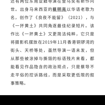
还有两位东南亚籍导演在金马奖有新作问
世。出身马来西亚的
蔡明亮
以华语老歌为
名，创作了《良夜不能留》（2021），与
《一抔黄土》共同角逐最佳纪录短片。该
作比《一抔黄土》又更简洁纯粹，它只是
将摄影机摆放在2019年11月香港铜锣湾的
街头、天桥等处，虽然导演一语未发，但
从那些被涂掉与撕毁的标语残片来看，都
能看见作品隐含的政治观点，只是蔡导不
走平俗的控诉路线，而是采取更低限的叙
事策略。