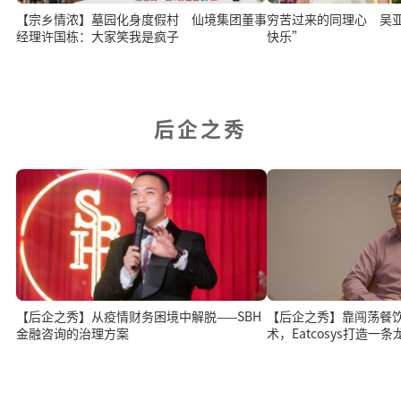
【宗乡情浓】墓园化身度假村 仙境集团董事
穷苦过来的同理心 吴亚
经理许国栋：大家笑我是疯子
快乐”
后企之秀
【后企之秀】从疫情财务困境中解脱——SBH
【后企之秀】靠闯荡餐
金融咨询的治理方案
术，Eatcosys打造一