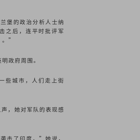
斯兰堡的政治分析人士纳
动攻击之后，连平时批评军
’。”
英明政府周围。
一些城市，人们走上街
国之声，她对军队的表现感
点袭击了印度，”她说，