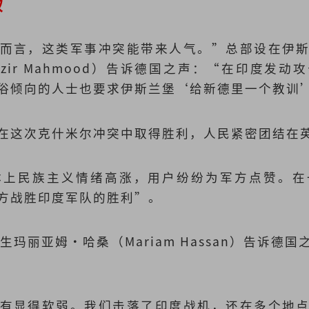
权
而言，这类军事冲突能带来人气。”总部设在伊
zir Mahmood）告诉德国之声：“在印度发
俗倾向的人士也要求伊斯兰堡‘给新德里一个教训
在这次克什米尔冲突中取得胜利，人民紧密团结在
体上民族主义情绪高涨，用户纷纷为军方点赞。在
方战胜印度军队的胜利”。
生玛丽亚姆·哈桑（Mariam Hassan）告诉德
有显得软弱。我们击落了印度战机，还在多个地