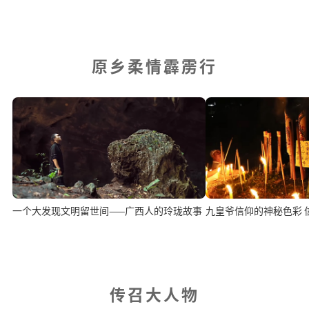
原乡柔情霹雳行
一个大发现文明留世间——广西人的玲珑故事
九
传召大人物