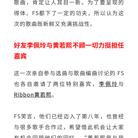
歌曲，肯定让人耳目一新。为了要呈现的
得体，FS都下了一定的功夫，所以认为这
次的歌曲既新鲜又充满挑战性。
好友李佩玲与黄若熙不顾一切力挺担任
嘉宾
这一次亲自参与选曲与歌曲编曲讨论的 FS
也各自邀请了两位特别嘉宾，
李佩玲
与
Ribbon黄若熙
。
FS笑言，他们已经迈入了第八年，也曾经
与很多歌手合作过，希望借此机会让大家
有机会回顾他们的回忆。“黄若熙是与我