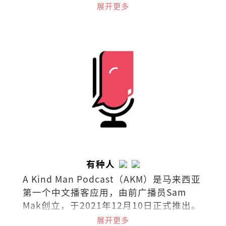
奖，台湾梁实秋文学奖散文评审奖，着有
展开更多
散文集《类似过敏症的布尔乔亚之轻》
《列车男女》《阿卡贝拉》《写给未来情
人的足球指南》，小说集《南方少年与健
忘老头》《那些进化了的，以及⋯⋯》，
曾出版独立小志《SEAL》（共七期），并
为新加坡导演陈哲艺电影《热带雨》同名
主题曲填词。
有种人
A Kind Man Podcast（AKM）是马来西亚
第一个中文播客应用，由前广播员Sam
Mak创立，于2021年12月10日正式推出。
播客涵盖广泛的主题，包括生活方式、旅
展开更多