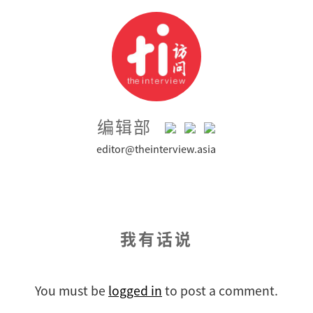
编辑部
editor@theinterview.asia
我有话说
You must be
logged in
to post a comment.