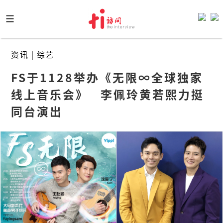
Skip
to
content
资讯
|
综艺
FS于1128举办《无限∞全球独家
线上音乐会》   李佩玲黄若熙力挺
同台演出