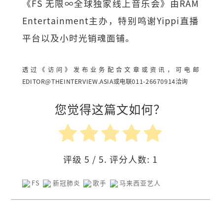
《FS 无限∞全球独家线上音乐会》由RAM
Entertainment主办，特别鸣谢Yippi直播
平台以及小时光销魂面铺。
透过《访问》发布业务配合文章或资讯，可电邮
EDITOR@THEINTERVIEW.ASIA
或电联011-26670914洽询
您觉得这篇文如何？
评级
5
/ 5. 评分人数:
1
FS
新冠肺炎
歌手
马来西亚艺人