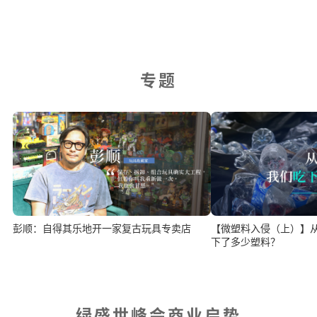
专题
【微塑料入侵（上）】
彭顺：自得其乐地开一家复古玩具专卖店
下了多少塑料？
绿盛世峰会商业启势